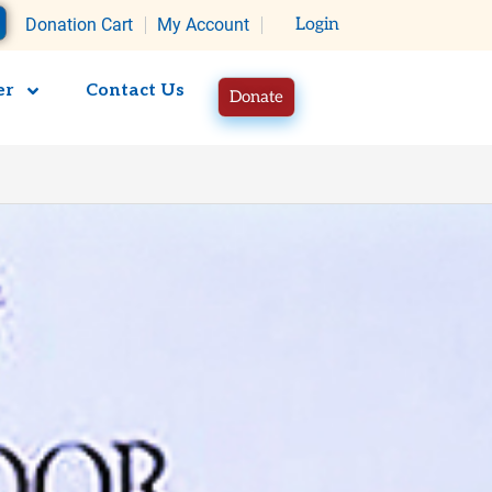
rt
Donation Cart
My Account
Login
er
Contact Us
Donate