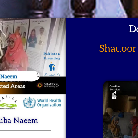
D
Shauoor 
aiba Naeem