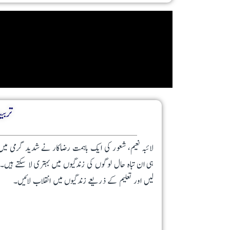
تربیت
لائبہ نعیم، شعور کی ایک باہمت رضاکار نے شدید گرمی میں س
ہی ان تباہ حال لوگوں کی زندگیوں میں بہتری لا سکتے ہی
لیں اور تعلیم کے ذریعے زندگیوں میں انقلاب لائیں۔