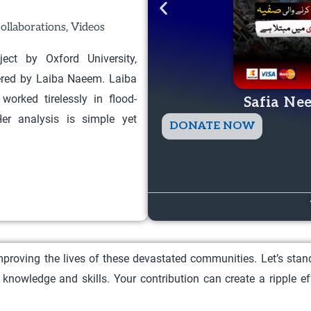
,
ollaborations
Videos
ect by Oxford University,
vered by Laiba Naeem. Laiba
orked tirelessly in flood-
Safia Ne
er analysis is simple yet
T
DONATE NOW
h
i
s
p
r
o
proving the lives of these devastated communities. Let’s sta
d
knowledge and skills. Your contribution can create a ripple e
u
c