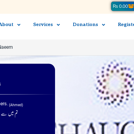
Ca
₨
0.00
About
Services
Donations
Regist
 Naeem
s
hers.
(Ahmed)
تم میں سے ب)