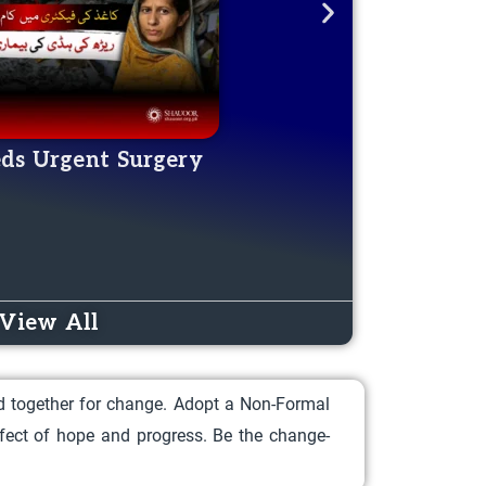
eds Urgent Surgery
Aware
DONATE NOW
View All
nd together for change. Adopt a Non-Formal
ffect of hope and progress. Be the change-