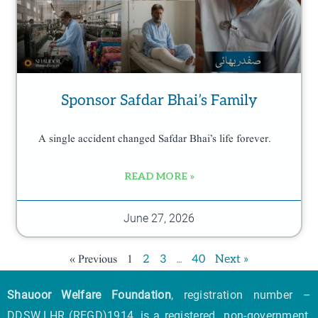
Sponsor Safdar Bhai’s Family
A single accident changed Safdar Bhai’s life forever.
READ MORE »
June 27, 2026
« Previous
1
…
2
3
40
Next »
Shauoor Welfare Foundation
, registration number –
DDSW.LHR (REGD)1914, is a registered non-government,