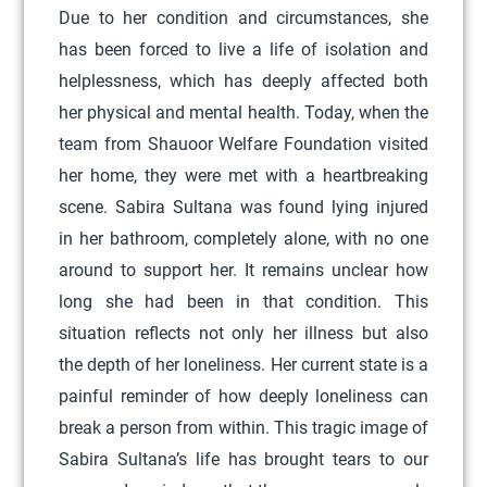
Due to her condition and circumstances, she
c
has been forced to live a life of isolation and
t
helplessness, which has deeply affected both
h
her physical and mental health. Today, when the
a
team from Shauoor Welfare Foundation visited
s
her home, they were met with a heartbreaking
m
scene. Sabira Sultana was found lying injured
u
in her bathroom, completely alone, with no one
l
around to support her. It remains unclear how
t
long she had been in that condition. This
i
situation reflects not only her illness but also
p
the depth of her loneliness. Her current state is a
l
painful reminder of how deeply loneliness can
e
break a person from within. This tragic image of
v
Sabira Sultana’s life has brought tears to our
a