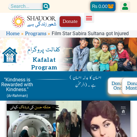
Skip
Cart
₨
0.00
Search
to
Donate
content
Film Star Sabira Sultana got Injured
Home
Programs
کفالت پروگرام
Kafalat
Program
( احسان کا بدلہ احسان
"Kindness is
Donate
Don
ہے ۔ (الرحمٰن
Rewarded with
Once
Mont
Kindness."
(Ar-Rahman)