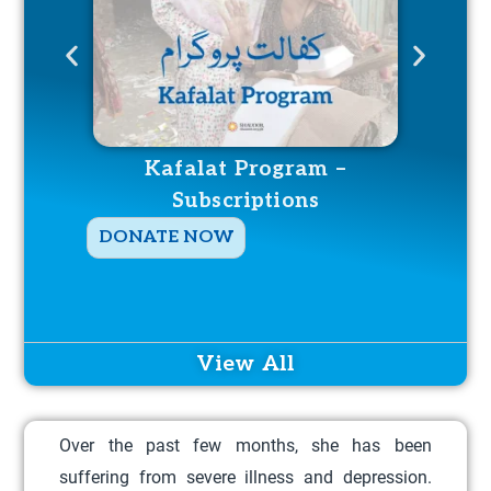
Kafalat Program –
Ka
Subscriptions
T
DONATE NOW
DO
h
i
s
p
View All
r
o
Over the past few months, she has been
d
suffering from severe illness and depression.
u