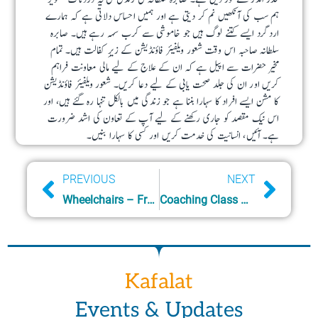
ہم سب کی آنکھیں نم کر دیتی ہے اور ہمیں احساس دلاتی ہے کہ ہمارے
اردگرد ایسے کتنے لوگ ہیں جو خاموشی سے کرب سہہ رہے ہیں۔ صابرہ
سلطانہ صاحبہ اس وقت شعور ویلفیئر فاؤنڈیشن کے زیرِ کفالت ہیں۔ تمام
مخیر حضرات سے اپیل ہے کہ ان کے علاج کے لیے مالی معاونت فراہم
کریں اور ان کی جلد صحت یابی کے لیے دعا کریں۔ شعور ویلفیئر فاؤنڈیشن
کا مشن ایسے افراد کا سہارا بننا ہے جو زندگی میں بالکل تنہا رہ گئے ہیں، اور
اس نیک مقصد کو جاری رکھنے کے لیے آپ کے تعاون کی اشد ضرورت
ہے۔ آئیں، انسانیت کی خدمت کریں اور کسی کا سہارا بنیں۔
Prev
Next
PREVIOUS
NEXT
Wheelchairs – Freedom from Dependency
Coaching Class – Students Success
Kafalat
Events & Updates