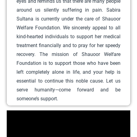
eyes and reminds us that there are many people
r
around us silently suffering in pain. Sabira
i
Sultana is currently under the care of Shauoor
a
Welfare Foundation. We sincerely appeal to all
n
kind-hearted individuals to support her medical
t
treatment financially and to pray for her speedy
s
recovery. The mission of Shauoor Welfare
.
Foundation is to support those who have been
T
left completely alone in life, and your help is
h
essential to continue this noble cause. Let us
e
serve humanity—come forward and be
o
someone’s support.
p
t
i
o
n