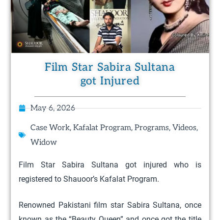
Film Star Sabira Sultana
got Injured
May 6, 2026
,
,
,
,
Case Work
Kafalat Program
Programs
Videos
Widow
Film Star Sabira Sultana got injured who is
registered to Shauoor’s Kafalat Program.
Renowned Pakistani film star Sabira Sultana, once
known as the “Beauty Queen” and once got the title