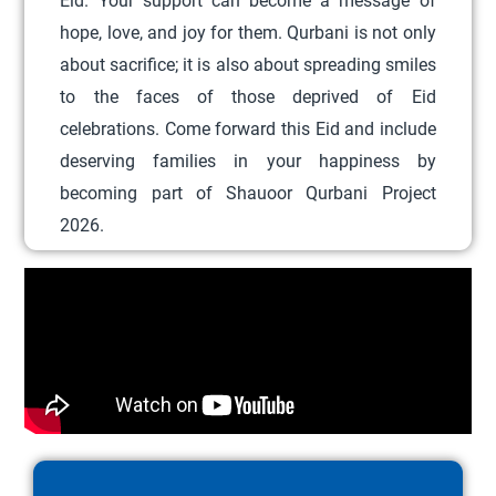
Eid. Your support can become a message of
r
hope, love, and joy for them. Qurbani is not only
i
about sacrifice; it is also about spreading smiles
a
to the faces of those deprived of Eid
n
celebrations. Come forward this Eid and include
t
deserving families in your happiness by
s
becoming part of Shauoor Qurbani Project
.
2026.
T
h
e
o
p
t
i
o
n