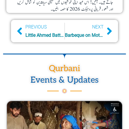
جاتے ہیں۔ آئیں! اس عید اپنی خوشیوں میں حقیقی مستحقین کو شامل کریں
اور شعور قربانی پروجیکٹ 2026 کا حصہ بنیں۔
Prev
Next
PREVIOUS
NEXT
Little Ahmed Battling Cancer
Barbeque on Mother’s Day 2026
Qurbani
Events & Updates
Page
Page
Page
Page