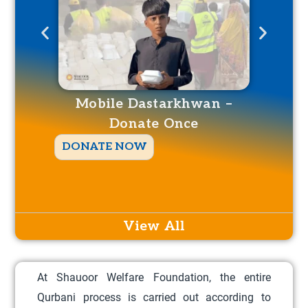
Mobile Dastarkhwan –
Donate Once
T
DONATE NOW
DO
h
i
s
p
View All
r
o
At Shauoor Welfare Foundation, the entire
d
Qurbani process is carried out according to
u