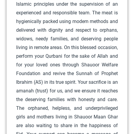
Islamic principles under the supervision of an
c
experienced and responsible team. The meat is
t
hygienically packed using modern methods and
h
delivered with dignity and respect to orphans,
a
widows, needy families, and deserving people
s
living in remote areas. On this blessed occasion,
m
perform your Qurbani for the sake of Allah and
u
for your loved ones through Shauoor Welfare
l
Foundation and revive the Sunnah of Prophet
t
Ibrahim (AS) in its true spirit. Your sacrifice is an
i
amanah (trust) for us, and we ensure it reaches
p
the deserving families with honesty and care.
l
The orphaned, helpless, and underprivileged
e
girls and mothers living in Shauoor Maan Ghar
v
are also waiting to share in the happiness of
a