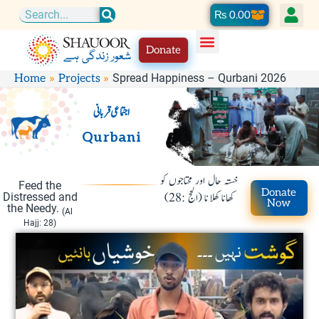
Skip
Cart
₨
0.00
Search
to
Donate
content
Spread Happiness – Qurbani 2026
Home
Projects
اجتماعی قربانی
Qurbani
خستہ حال اور محتاجوں کو
Feed the
Donate
کھانا کھلانا (الحج :28)
Distressed and
Now
the Needy.
(Al
Hajj: 28)