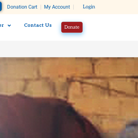
rt
Donation Cart
My Account
Login
er
Contact Us
Donate