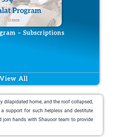
gram – Subscriptions
Kafa
DONATE NOW
View All
y dilapidated home, and the roof collapsed,
a support for such helpless and destitute
and join hands with Shauoor team to provide