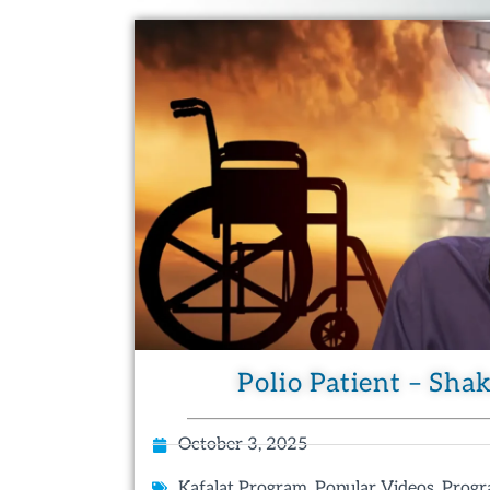
Polio Patient – Sha
October 3, 2025
,
,
Kafalat Program
Popular Videos
Progr