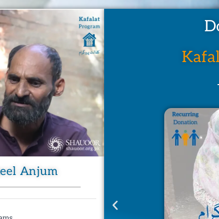
D
Kafa
keel Anjum
ams