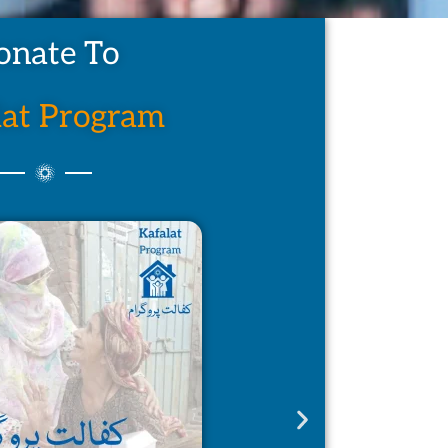
onate To
lat Program