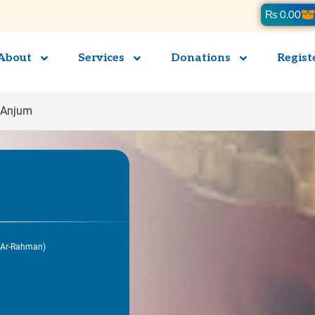
Ca
₨
0.00
About
Services
Donations
Regist
l Anjum
(Ar-Rahman)