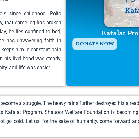
als since childhood. Polio
y, that same leg has broken
ay, he lies confined to bed,
Kafalat Pro
he has unwavering faith in
T
DONATE NOW
ty keeps him in constant pain
h
n his livelihood was steady,
i
ty, and life was easier.
s
p
r
o
become a struggle. The heavy rains further destroyed his alread
d
its Kafalat Program, Shauoor Welfare Foundation is becoming 
u
 not go cold. Let us, for the sake of humanity, come forward 
c
t