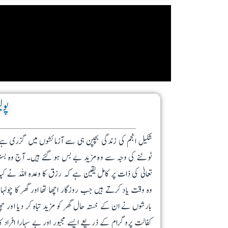
پول
شکیل انجم کی زندگی بچپن ہی سے آزمائشوں میں گزری ہے۔ 
ٹوٹنے کی وجہ سے وہ مزید بے بس ہو گئے ہیں۔ آج وہ بستر 
تعالیٰ کی ذات پر کامل یقین ہے کہ رزق کا وعدہ اللہ نے ک
وہ وقت یاد کرتے ہیں جب روزگار اچھا تھا اور گھر کا چولہ
بارشوں نے ان کے خستہ حال گھر کو مزید تباہ کر دیا اور
کفالت پروگرام کے ذریعے ایسے مجبور اور بے سہارا افراد ک