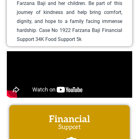
Farzana Baji and her children. Be part of this
t
journey of kindness and help bring comfort,
i
dignity, and hope to a family facing immense
o
hardship. Case No 1922 Farzana Baji Financial
n
Support 34K Food Support 5k
s
m
a
y
b
e
c
h
o
s
e