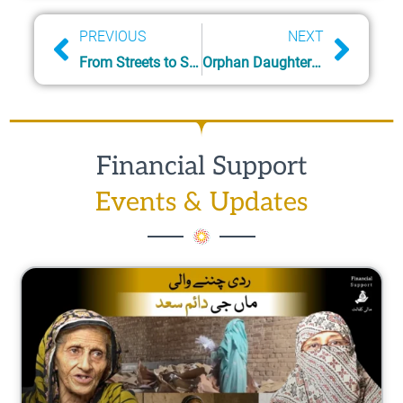
Prev
Next
PREVIOUS
NEXT
From Streets to School – Ashfaq Podcast
Orphan Daughter – Wedding Arrangements
Financial Support
Events & Updates
Page
Page
Page
Page