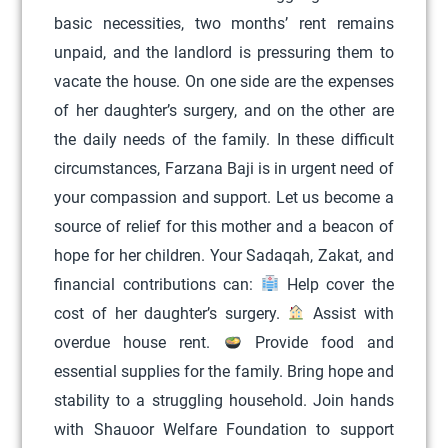
l
basic necessities, two months’ rent remains
e
unpaid, and the landlord is pressuring them to
v
vacate the house. On one side are the expenses
a
of her daughter’s surgery, and on the other are
r
the daily needs of the family. In these difficult
i
circumstances, Farzana Baji is in urgent need of
a
your compassion and support. Let us become a
n
source of relief for this mother and a beacon of
t
hope for her children. Your Sadaqah, Zakat, and
s
financial contributions can:
Help cover the
.
cost of her daughter’s surgery.
Assist with
T
overdue house rent.
Provide food and
h
essential supplies for the family. Bring hope and
e
stability to a struggling household. Join hands
o
with Shauoor Welfare Foundation to support
p