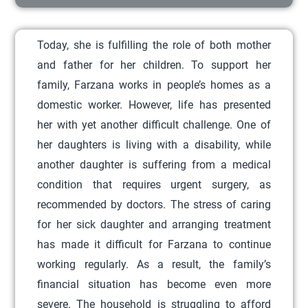
r
o
Today, she is fulfilling the role of both mother
d
and father for her children. To support her
u
family, Farzana works in people’s homes as a
c
domestic worker. However, life has presented
t
her with yet another difficult challenge. One of
h
her daughters is living with a disability, while
a
another daughter is suffering from a medical
s
condition that requires urgent surgery, as
m
recommended by doctors. The stress of caring
u
for her sick daughter and arranging treatment
l
has made it difficult for Farzana to continue
t
working regularly. As a result, the family’s
i
financial situation has become even more
p
severe. The household is struggling to afford