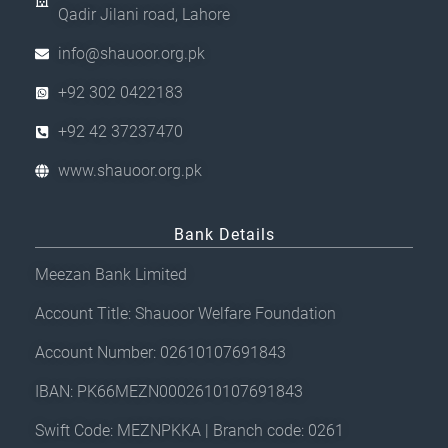
Qadir Jilani road, Lahore
info@shauoor.org.pk
+92 302 0422183
+92 42 37237470
www.shauoor.org.pk
Bank Details
Meezan Bank Limited
Account Title: Shauoor Welfare Foundation
Account Number: 02610107691843
IBAN: PK66MEZN0002610107691843
Swift Code: MEZNPKKA | Branch code: 0261