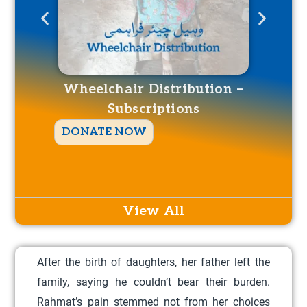
Wheelchair Distribution –
Whe
Subscriptions
T
DONATE NOW
DO
h
i
s
p
View All
r
o
After the birth of daughters, her father left the
d
family, saying he couldn’t bear their burden.
u
Rahmat’s pain stemmed not from her choices