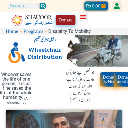
Skip
Cart
₨
0.00
Search
to
Donate
content
Disability To Mobility
Home
Programs
وہیل چیئر کی تقسیم
Wheelchair
Distribution
جو شخص اپنے بھائی کی
Whoever saves
Donate
Dona
حاجت روائی کرتا ہے،
the life of one
ONce
mont
person, it is as
اللہ اس کی حاجت
if he saved the
روائی کرتا ہے ۔
life of the whole
humanity.
(Al-
(بخاری و مسلم)
Maeeda-:32)