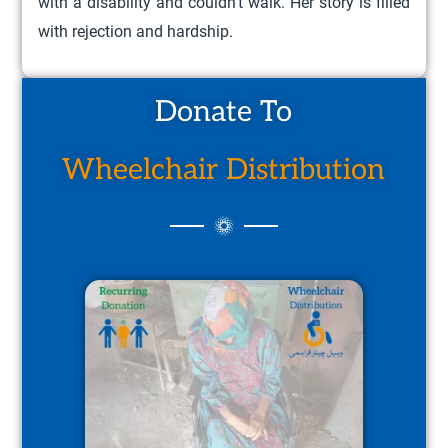
with a disability and couldn’t walk. Her story is filled
with rejection and hardship.
Donate To
Wheelchair Distribution