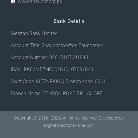
www.shauoor.org.pk
Bank Details
Meezan Bank Limited
Account Title: Shauoor Welfare Foundation
Account Number: 02610107691843
IBAN: PK66MEZN0002610107691843
Swift Code: MEZNPKKA | Branch code: 0261
Branch Name: BENDON ROAD BR-LAHORE
Copyright © 2019 - 2026. All rights reserved. Developed by
Digital Solutions - Shauoor
F
T
Y
I
W
L
T
a
w
o
n
h
i
i