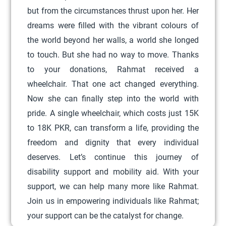
c
but from the circumstances thrust upon her. Her
t
dreams were filled with the vibrant colours of
h
the world beyond her walls, a world she longed
a
to touch. But she had no way to move. Thanks
s
to your donations, Rahmat received a
m
wheelchair. That one act changed everything.
u
Now she can finally step into the world with
l
pride. A single wheelchair, which costs just 15K
t
to 18K PKR, can transform a life, providing the
i
freedom and dignity that every individual
p
deserves. Let’s continue this journey of
l
disability support and mobility aid. With your
e
support, we can help many more like Rahmat.
v
Join us in empowering individuals like Rahmat;
a
your support can be the catalyst for change.
r