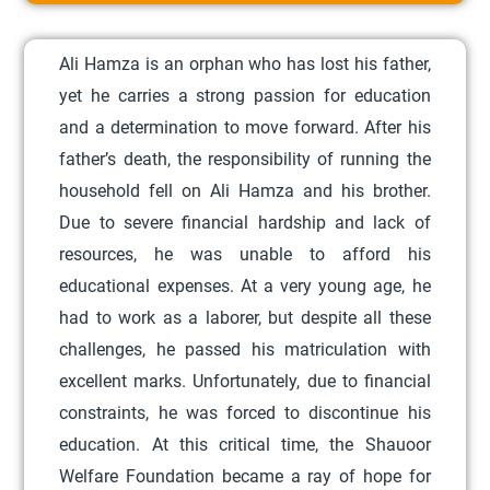
r
o
Ali Hamza is an orphan who has lost his father,
d
yet he carries a strong passion for education
u
and a determination to move forward. After his
c
father’s death, the responsibility of running the
t
household fell on Ali Hamza and his brother.
h
Due to severe financial hardship and lack of
a
resources, he was unable to afford his
s
educational expenses. At a very young age, he
m
had to work as a laborer, but despite all these
u
challenges, he passed his matriculation with
l
excellent marks. Unfortunately, due to financial
t
constraints, he was forced to discontinue his
i
education. At this critical time, the Shauoor
p
Welfare Foundation became a ray of hope for
l