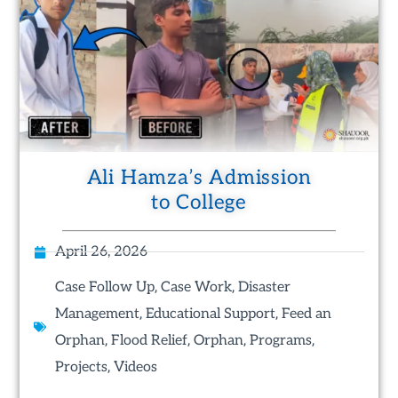
Ali Hamza’s Admission
to College
April 26, 2026
,
,
Case Follow Up
Case Work
Disaster
,
,
Management
Educational Support
Feed an
,
,
,
,
Orphan
Flood Relief
Orphan
Programs
,
Projects
Videos