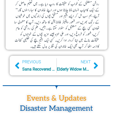
روشن مستقبل کے خواب کو حقیقت کا روپ دیا ہے۔ میں تعلیم حاصل کر
کے ایک کامیاب انسان بننا چاہتا ہوں اور اپنے خاندان کا سہارا بنوں گا۔”
آئیے، ہم سب مل کر ایسے یتیم اور مستحق بچوں کی زندگیوں میں خوشیوں
کے رنگ بھریں اور شعور ویلفیئر فاؤنڈیشن کا ساتھ دیں۔ آپ کا معمولی سا
تعاون کسی بچے کے مستقبل کو سنوار سکتا ہے۔ آئیں، علم کی روشنی کو عام
کریں، شعور کو فروغ دیں، اور علی حمزہ جیسے مزید بچوں کے خوابوں کو
حقیقت بنانے میں اپنا کردار ادا کریں۔ کسی ایک یتیم بچے کی تعلیمی کفالت
کا ذمہ اٹھا کر آپ بھی ایک خاندان کی تقدیر بدل سکتے ہیں۔
Prev
Next
PREVIOUS
NEXT
Sana Recovered From Psychological Distress
Elderly Widow Mom – Mentally Challenged Son
Events & Updates
Disaster Management