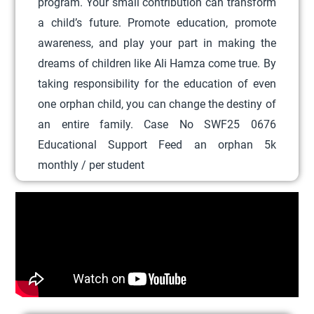
program. Your small contribution can transform
t
a child’s future. Promote education, promote
i
awareness, and play your part in making the
o
dreams of children like Ali Hamza come true. By
n
taking responsibility for the education of even
s
one orphan child, you can change the destiny of
m
an entire family. Case No SWF25 0676
a
Educational Support Feed an orphan 5k
y
monthly / per student
b
e
c
h
o
s
e
n