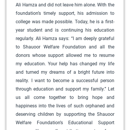
Ali Hamza and did not leave him alone. With the
e
foundation’s timely support, his admission to
v
college was made possible. Today, he is a first-
a
year student and is continuing his education
r
regularly. Ali Hamza says: “I am deeply grateful
i
to Shauoor Welfare Foundation and all the
a
donors whose support allowed me to resume
n
my education. Your help has changed my life
t
and turned my dreams of a bright future into
s
reality. I want to become a successful person
.
through education and support my family.” Let
T
us all come together to bring hope and
h
happiness into the lives of such orphaned and
e
deserving children by supporting the Shauoor
o
Welfare Foundation’s Educational Support
p