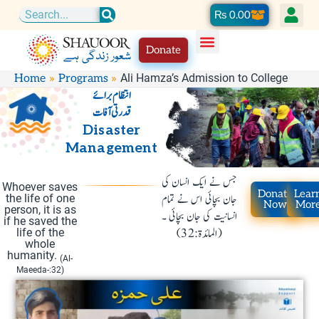
Skip
Cart
₨
0.00
Search
to
Donate
content
Ali Hamza’s Admission to College
Home
Programs
انتظام برائے
قدرتی آفات
Disaster
Management
جس نے ایک انسان کی
Whoever saves
Donate
Lear
جان بچائی اس نے تمام
the life of one
Now
Mor
person, it is as
انسانیت کی جان بچائی ۔
if he saved the
(المائدۃ:32)
life of the
whole
humanity.
(Al-
Maeeda-:32)