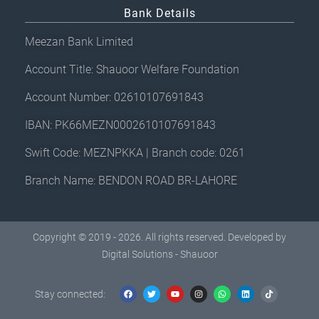
Bank Details
Meezan Bank Limited
Account Title: Shauoor Welfare Foundation
Account Number: 02610107691843
IBAN: PK66MEZN0002610107691843
Swift Code: MEZNPKKA | Branch code: 0261
Branch Name: BENDON ROAD BR-LAHORE
Copyright © 2019 - 2026. All rights reserved. Developed by
Digital Solutions - Shauoor
F
T
Y
I
W
L
T
a
w
o
n
h
i
i
c
i
u
s
a
n
k
Stay connected:
e
t
t
t
t
k
t
b
t
u
a
s
e
o
o
e
b
g
a
d
k