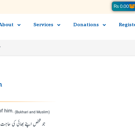
Ca
₨
0.00
About
Services
Donations
Regist
y
n
 of him.
(Bukhari and Muslim)
جو شخص اپنے بھائی کی حاجت )