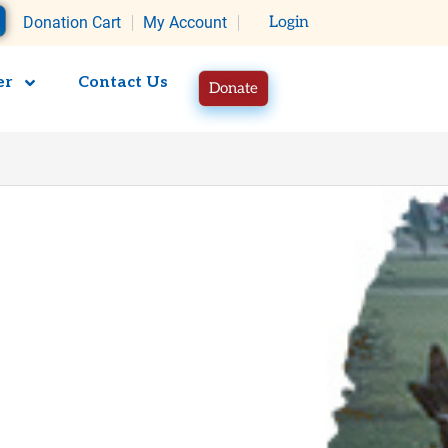
rt
Donation Cart
My Account
Login
er
Contact Us
Donate