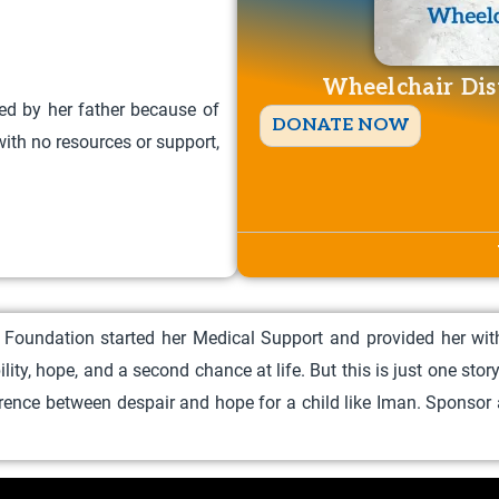
Wheelchair Dist
ed by her father because of
T
DONATE NOW
with no resources or support,
h
i
s
p
r
o
oundation started her Medical Support and provided her with 
d
ity, hope, and a second chance at life.
But this is just one sto
u
rence between despair and hope for a child like Iman.
Sponsor 
c
t
h