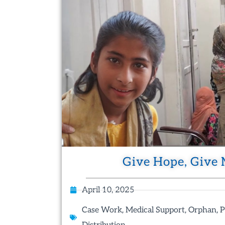
Give Hope, Give 
April 10, 2025
,
,
,
Case Work
Medical Support
Orphan
P