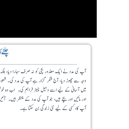
چلنے 
آپ کی مدد نے ایک معذور بچی کو نہ صرف سہارا دیا، بلکہ !
وجہ سے چھوڑ دیا، آج شکر گزار ہے آپ کی مدد کی۔ شعور وی
میں آسانی کے لیے اسے وہیل چیئر فراہم کی۔
اب وہ خوش
اور مائیں اور بچے ہیں، جو آپ کی مدد کے منتظر ہیں۔
آئ!
آپ کا، کسی کے لیے نئی زندگی بن سکتا ہے۔