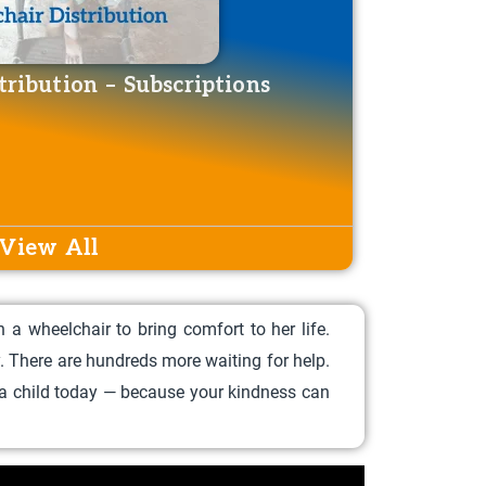
ribution – Subscriptions
Wheelch
DONATE NOW
View All
a wheelchair to bring comfort to her life.
ry. There are hundreds more waiting for help.
a child today — because your kindness can