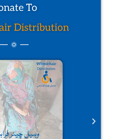
onate To
ir Distribution