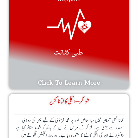
v
a
r
i
a
n
t
s
.
Click To Learn More
T
h
شوگر – انگلی کاٹنا ناگزیر
e
o
کمانا کبھی آسان نہیں رہا، خاص طور پر محمد غزنوی کے لیے جن کی روزی
p
سمندر سے جڑی ہے۔ شوگر کے مرض نے ان کے ہاتھ کو شدید متاثر کیا ہے
t
ڈاکٹرز نے ان کی انگلی کاٹنے کا مشورہ دیا ہے۔ وہ روز انجکشن لگواتے ہیں
i