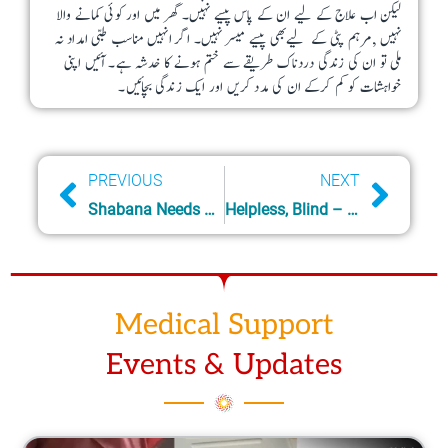
لیکن اب علاج کے لیے ان کے پاس پیسے نہیں۔ گھر میں اور کوئی کمانے والا
o
نہیں ,مرہم پٹی کے لیےبھی پیسے میسر نہیں۔ اگر انہیں مناسب طبی امداد نہ
n
ملی تو ان کی زندگی دردناک طریقے سے ختم ہونے کا خدشہ ہے۔ آئیں اپنی
خواہشات کو کم کرکے ان کی مدد کریں اور ایک زندگی بچائیں۔
s
m
a
y
Prev
Next
PREVIOUS
NEXT
b
Shabana Needs Support For Her Medicines
Helpless, Blind – Mother Daughter
e
c
h
Medical Support
o
s
Events & Updates
e
n
Page
Page
Page
Page
o