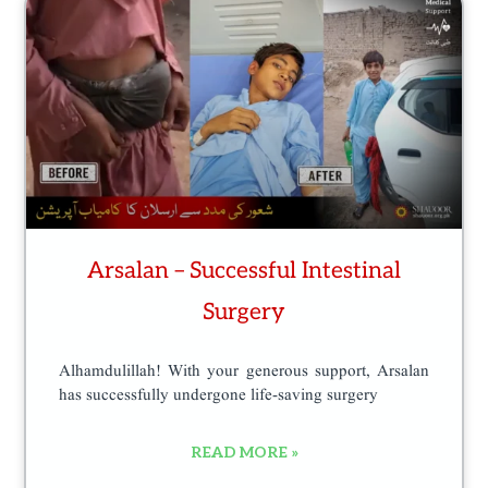
n
t
h
e
p
r
o
d
Arsalan – Successful Intestinal
u
c
Surgery
t
p
Alhamdulillah! With your generous support, Arsalan
has successfully undergone life-saving surgery
a
g
READ MORE »
e